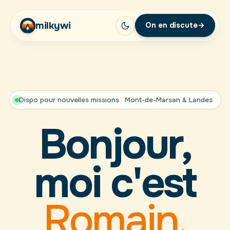
milkywi
On en discute
→
Dispo pour nouvelles missions · Mont-de-Marsan & Landes
Bonjour,
moi c'est
Romain.