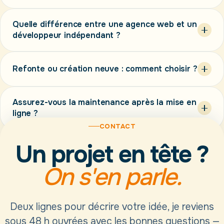
3 000 €
Mont-de-Marsan
Site vitrine complet
(20 à 25 pages avec blog,
Quelle différence entre une agence web et un
Landes (40)
Pyrénées-
développeur indépendant ?
portfolio, landing pages) — à partir de
2 500 €
Atlantiques (64)
Boutique en ligne
— à partir de
5 000 €
selon la
complexité métier
Refonte ou création neuve : comment choisir ?
Outil métier sur mesure
— dépend du périmètre,
un seul
devis détaillé après cadrage
lent, obsolète
interlocuteur du devis à la mise en ligne
Assurez-vous la maintenance après la mise en
techniquement, ou mal référencé
ligne ?
CONTACT
contrat de maintenance mensuel
Un projet en tête ?
On s'en parle.
Deux lignes pour décrire votre idée, je reviens
sous 48 h ouvrées avec les bonnes questions —