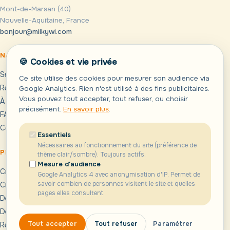
Mont-de-Marsan (40)
Nouvelle-Aquitaine, France
bonjour@milkywi.com
NAVIGATION
AILLEURS SUR LE WEB
🍪 Cookies et vie privée
Services
LinkedIn
↗
Ce site utilise des cookies pour mesurer son audience via
Réalisations
Portfolio
Google Analytics. Rien n'est utilisé à des fins publicitaires.
↗
Vous pouvez tout accepter, tout refuser, ou choisir
À propos
Le Geek Trotteur
↗
précisément.
En savoir plus
.
FAQ
Contact
Essentiels
Nécessaires au fonctionnement du site (préférence de
PRESTATIONS
thème clair/sombre). Toujours actifs.
Mesure d'audience
Création site internet Mont-de-Marsan
Google Analytics 4 avec anonymisation d'IP. Permet de
savoir combien de personnes visitent le site et quelles
Création boutique en ligne Landes
pages elles consultent.
Développement WordPress sur mesure
Développement Symfony & outils métier
Tout accepter
Tout refuser
Paramétrer
Refonte & maintenance de site web