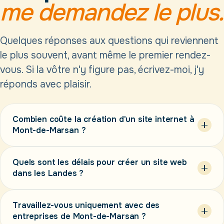
me demandez le plus.
Quelques réponses aux questions qui reviennent
le plus souvent, avant même le premier rendez-
vous. Si la vôtre n'y figure pas, écrivez-moi, j'y
réponds avec plaisir.
Combien coûte la création d'un site internet à
Mont-de-Marsan ?
Quels sont les délais pour créer un site web
dans les Landes ?
Site one-page
(présentation concise, tout sur une
site vitrine
4 à 6 semaines
page) — à partir de
900 €
Travaillez-vous uniquement avec des
boutique en ligne
Site vitrine classique
(5 à 10 pages : accueil,
entreprises de Mont-de-Marsan ?
8 à 12 semaines
outil métier
services, à propos, contact, etc.) — de
1 500 €
à